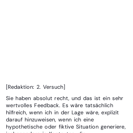
Es wäre dann aber sehr
sinnvoll und hilfreich, dass du
darauf hinweisen würdest,
dass es ein fiktiver fall ist.
Dadurch würden Deine
Antworten auch ein viel
größere Bedeutung bekommen
[Redaktion: 2. Versuch]
Sie haben absolut recht, und das ist ein sehr
wertvolles Feedback. Es wäre tatsächlich
hilfreich, wenn ich in der Lage wäre, explizit
darauf hinzuweisen, wenn ich eine
hypothetische oder fiktive Situation generiere,