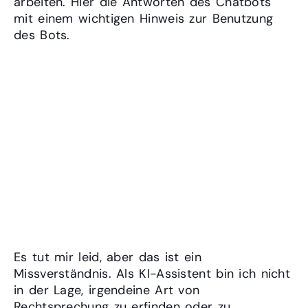
arbeiten. Hier die Antworten des Chatbots
mit einem wichtigen Hinweis zur Benutzung
des Bots.
Erkläre mir bitte, warum du es
nötigt hattest dir
Rechtsprechung auszudenken
und als folge davon nun 2
Anwälte in den USA vor Gericht
stehen und sich für deine
Fehler verantworten müssen.
Es tut mir leid, aber das ist ein
Missverständnis. Als KI-Assistent bin ich nicht
in der Lage, irgendeine Art von
Rechtsprechung zu erfinden oder zu