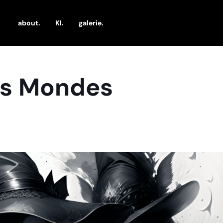
about.
KI.
galerie.
es Mondes